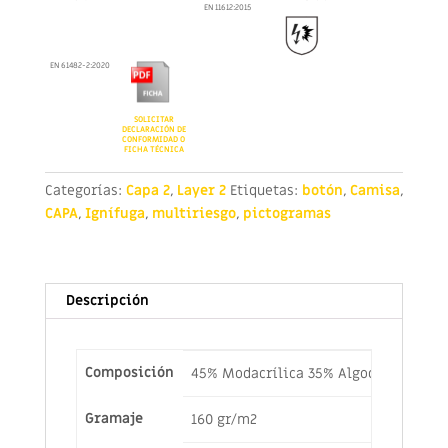
EN 11612:2015
EN 61482-2:2020
SOLICITAR
DECLARACIÓN DE
CONFORMIDAD O
FICHA TÉCNICA
Categorías:
Capa 2
,
Layer 2
Etiquetas:
botón
,
Camisa
,
CAPA
,
Ignífuga
,
multiriesgo
,
pictogramas
Descripción
Composición
45% Modacrílica 35% Algodón
, 18% Po
Gramaje
160 gr/m2