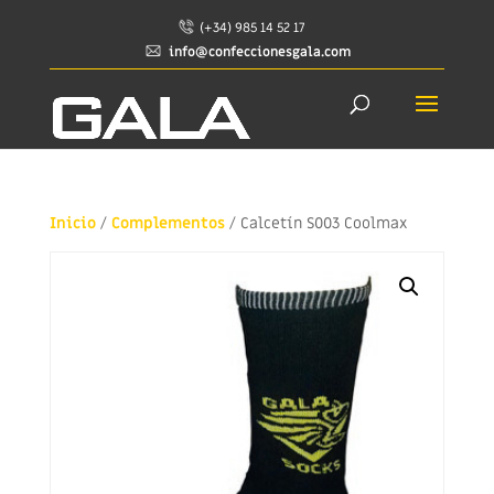
(+34) 985 14 52 17
info@confeccionesgala.com
Inicio
/
Complementos
/ Calcetín S003 Coolmax