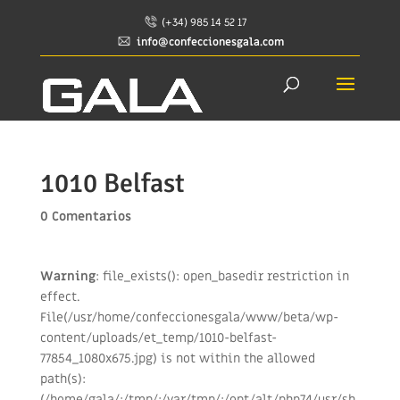
(+34) 985 14 52 17
info@confeccionesgala.com
1010 Belfast
0 Comentarios
Warning
: file_exists(): open_basedir restriction in
effect.
File(/usr/home/confeccionesgala/www/beta/wp-
content/uploads/et_temp/1010-belfast-
77854_1080x675.jpg) is not within the allowed
path(s):
(/home/gala/:/tmp/:/var/tmp/:/opt/alt/php74/usr/sh