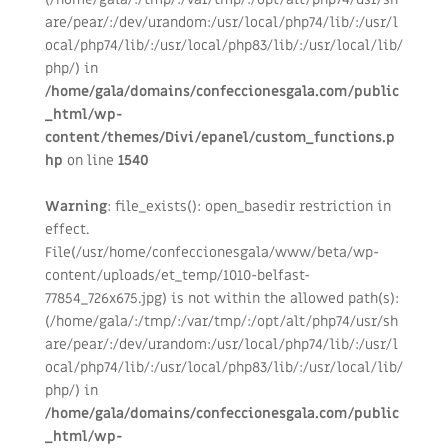
are/pear/:/dev/urandom:/usr/local/php74/lib/:/usr/l
ocal/php74/lib/:/usr/local/php83/lib/:/usr/local/lib/
php/) in
/home/gala/domains/confeccionesgala.com/public
_html/wp-
content/themes/Divi/epanel/custom_functions.p
hp
on line
1540
Warning
: file_exists(): open_basedir restriction in
effect.
File(/usr/home/confeccionesgala/www/beta/wp-
content/uploads/et_temp/1010-belfast-
77854_726x675.jpg) is not within the allowed path(s):
(/home/gala/:/tmp/:/var/tmp/:/opt/alt/php74/usr/sh
are/pear/:/dev/urandom:/usr/local/php74/lib/:/usr/l
ocal/php74/lib/:/usr/local/php83/lib/:/usr/local/lib/
php/) in
/home/gala/domains/confeccionesgala.com/public
_html/wp-