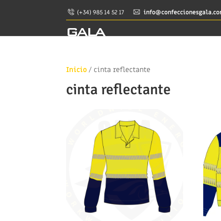
(+34) 985 14 52 17
info@confeccionesgala.c
Inicio
/ cinta reflectante
cinta reflectante