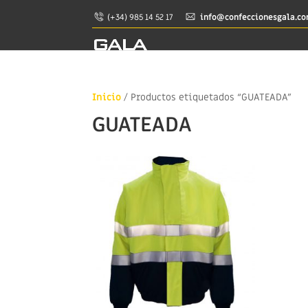
(+34) 985 14 52 17
info@confeccionesgala.c
Inicio
/ Productos etiquetados “GUATEADA”
GUATEADA