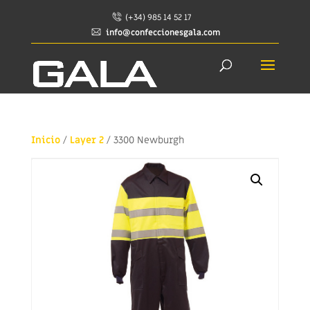
(+34) 985 14 52 17
info@confeccionesgala.com
Inicio
/
Layer 2
/ 3300 Newburgh