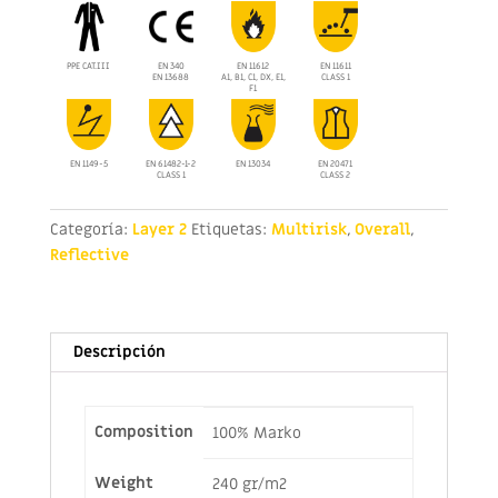
PPE CAT.III
EN 340
EN 11612
EN 11611
EN 13688
A1, B1, C1, DX, E1,
CLASS 1
F1
EN 1149-5
EN 61482-1-2
EN 13034
EN 20471
CLASS 1
CLASS 2
Categoría:
Layer 2
Etiquetas:
Multirisk
,
Overall
,
Reflective
Descripción
Composition
100% Marko
Weight
240 gr/m2