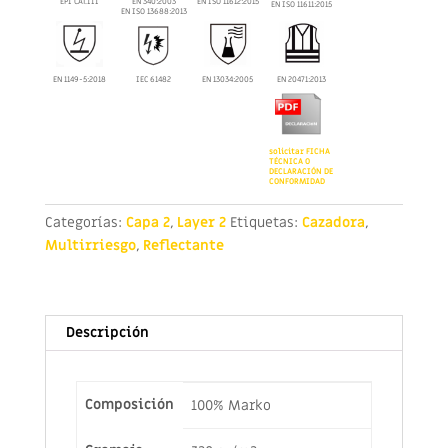
EPI CAT.III
EN 340:2003
EN ISO 11612:2015
EN ISO 11611:2015
EN ISO 13688:2013
EN 1149-5:2018
IEC 61482
EN 13034:2005
EN 20471:2013
solicitar FICHA
TÉCNICA O
DECLARACIÓN DE
CONFORMIDAD
Categorías:
Capa 2
,
Layer 2
Etiquetas:
Cazadora
,
Multirriesgo
,
Reflectante
Descripción
Composición
100% Marko