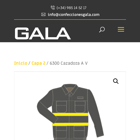
(+34) 985 14 52 17
info@confeccionesgala.com
Inicio
/
Capa 2
/ 6300 Cazadora A V