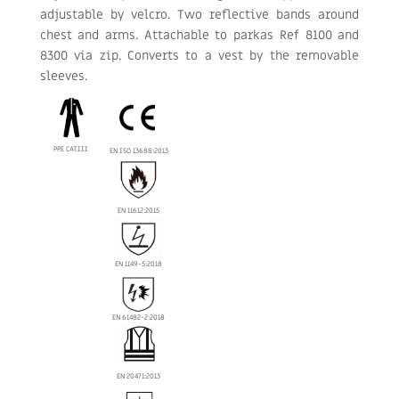
adjustable by velcro. Two reflective bands around
chest and arms. Attachable to parkas Ref 8100 and
8300 via zip. Converts to a vest by the removable
sleeves.
PPE CAT.III
EN ISO 13688:2013
EN 11612:2015
EN 1149-5:2018
EN 61482-2:2018
EN 20471:2013