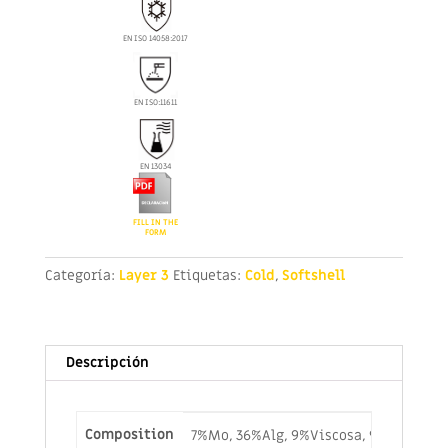
EN ISO 14058:2017
EN ISO:11611
EN 13034
FILL IN THE
FORM
Categoría:
Layer 3
Etiquetas:
Cold
,
Softshell
Descripción
Composition
7%Mo, 36%Alg, 9%Viscosa, 9%Pol., 8%P