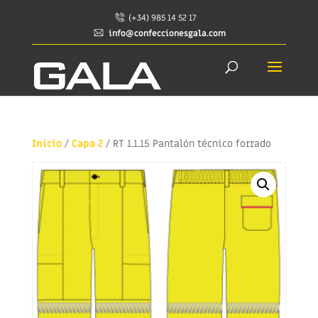
(+34) 985 14 52 17
info@confeccionesgala.com
Inicio
/
Capa 2
/ RT 1.1.15 Pantalón técnico forrado