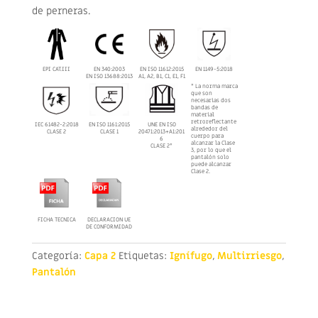
de perneras.
EPI CAT.III
EN 340:2003
EN ISO 11612:2015
EN 1149-5:2018
EN ISO 13688:2013
A1, A2, B1, C1, E1, F1
* La norma marca
que son
necesarias dos
bandas de
material
retroreflectante
IEC 61482-2:2018
EN ISO 1161:2015
UNE EN ISO
alrededor del
CLASE 2
CLASE 1
20471:2013+A1:201
cuerpo para
6
alcanzar la Clase
CLASE 2*
3, por lo que el
pantalón solo
puede alcanzar
Clase 2.
FICHA TECNICA
DECLARACION UE
DE CONFORMIDAD
Categoría:
Capa 2
Etiquetas:
Ignífugo
,
Multirriesgo
,
Pantalón