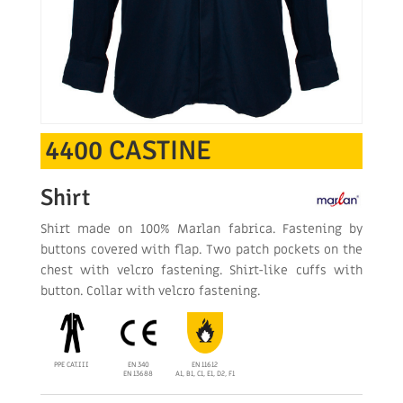
4400 CASTINE
Shirt
Shirt made on 100% Marlan fabrica. Fastening by
buttons covered with flap. Two patch pockets on the
chest with velcro fastening. Shirt-like cuffs with
button. Collar with velcro fastening.
PPE CAT.III
EN 340
EN 11612
EN 13688
A1, B1, C1, E1, D2, F1