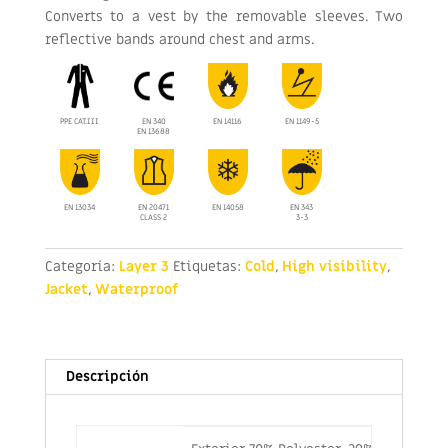
Converts to a vest by the removable sleeves. Two
reflective bands around chest and arms.
PPE CAT.III
EN 340
EN 14116
EN 1149-5
EN 13688
EN 13034
EN 20471
EN 14058
EN 343
CLASS 2
3-3
Categoría:
Layer 3
Etiquetas:
Cold
,
High visibility
,
Jacket
,
Waterproof
Descripción